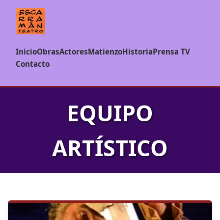
Inicio
Obras
Actores
Matienzo
Historia
Prensa TV
Contacto
EQUIPO
ARTÍSTICO