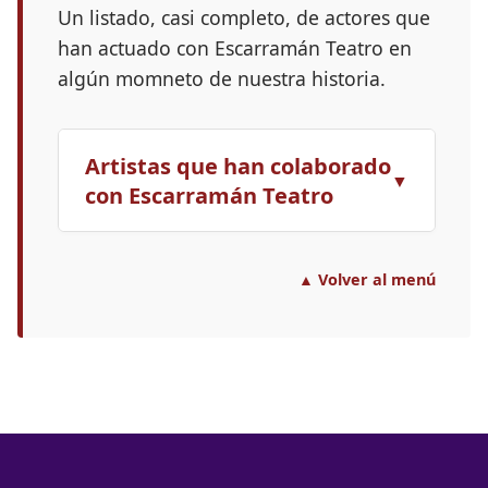
Un listado, casi completo, de actores que
han actuado con Escarramán Teatro en
algún momneto de nuestra historia.
Artistas que han colaborado
▼
con Escarramán Teatro
Abigail Tomey
▲ Volver al menú
Alberto Cuadrado
Alberto Muyo
Alejandra Torray
Alejandro Tous
Alex Adán
Amagoia Martinez Lauzirika
Amalia Escriña